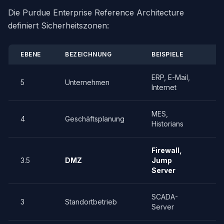
Die Purdue Enterprise Reference Architecture
definiert Sicherheitszonen:
EBENE
BEZEICHNUNG
BEISPIELE
S
ERP, E-Mail,
5
Unternehmen
S
Internet
MES,
4
Geschäftsplanung
D
Historians
Firewall,
3.5
DMZ
Jump
K
Server
SCADA-
3
Standortbetrieb
E
Server