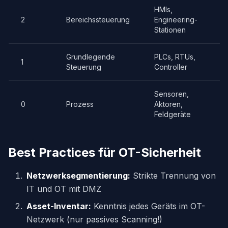
HMIs,
2
Bereichssteuerung
Engineering-
A
Stationen
Grundlegende
PLCs, RTUs,
1
N
Steuerung
Controller
Sensoren,
0
Prozess
Aktoren,
P
Feldgeräte
Best Practices für OT-Sicherheit
Netzwerksegmentierung:
Strikte Trennung von
IT und OT mit DMZ
Asset-Inventar:
Kenntnis jedes Geräts im OT-
Netzwerk (nur passives Scanning!)