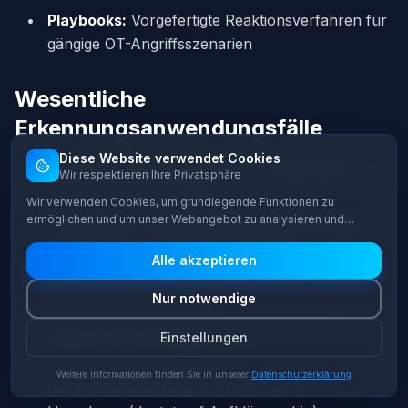
Playbooks:
Vorgefertigte Reaktionsverfahren für
gängige OT-Angriffsszenarien
Wesentliche
Erkennungsanwendungsfälle
Diese Website verwendet Cookies
Unautorisierter Zugriff auf OT-Netzwerke
aus
Wir respektieren Ihre Privatsphäre
IT- oder externen Quellen
Wir verwenden Cookies, um grundlegende Funktionen zu
ermöglichen und um unser Webangebot zu analysieren und
Anomale PLC-Programmierungsänderungen
kontinuierlich zu verbessern. Sie können selbst entscheiden,
außerhalb von Wartungsfenstern
welche Cookie-Kategorien Sie zulassen möchten.
Alle akzeptieren
Ungewöhnliche Datenexfiltration
aus
Nur notwendige
SCADA/MES-Systemen
Brute-Force-Versuche
gegen HMI- oder
Einstellungen
Engineering-Workstations
Weitere Informationen finden Sie in unserer
Datenschutzerklärung
Netzwerk-Scanning
innerhalb der OT-