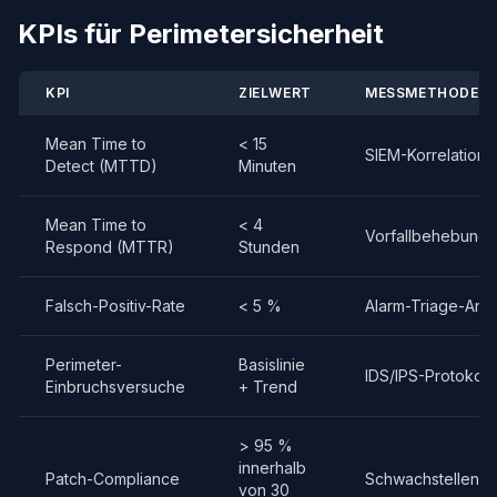
KPIs für Perimetersicherheit
KPI
ZIELWERT
MESSMETHODE
Mean Time to
< 15
SIEM-Korrelations
Detect (MTTD)
Minuten
Mean Time to
< 4
Vorfallbehebungs
Respond (MTTR)
Stunden
Falsch-Positiv-Rate
< 5 %
Alarm-Triage-Ana
Perimeter-
Basislinie
IDS/IPS-Protokoll
Einbruchsversuche
+ Trend
> 95 %
innerhalb
Patch-Compliance
Schwachstellensc
von 30