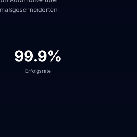
 Von Automotive über
it maßgeschneiderten
99.9%
Erfolgsrate