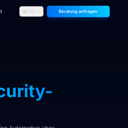
t
DE
Beratung anfragen
urity-