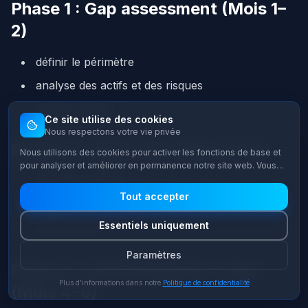
Phase 1 : Gap assessment (Mois 1–
2)
définir le périmètre
analyse des actifs et des risques
rapport d’écart
Ce site utilise des cookies
Nous respectons votre vie privée
Phase 2 : Quick wins (Mois 2–4)
Nous utilisons des cookies pour activer les fonctions de base et
pour analyser et améliorer en permanence notre site web. Vous
pouvez décider quelles catégories de cookies vous souhaitez
déploiement MFA
autoriser.
Tout accepter
logging & monitoring
Essentiels uniquement
mise à jour IR
Paramètres
Phase 3 : Implémentation cœur
Plus d'informations dans notre
Politique de confidentialité
(Mois 4–9)