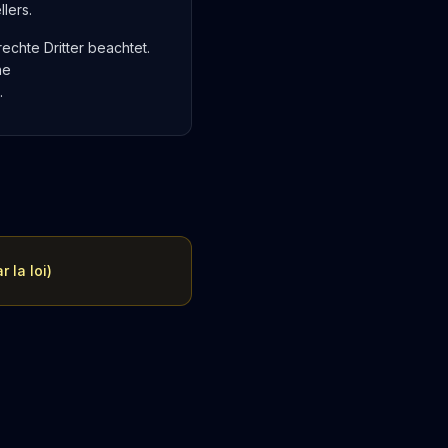
lers.
echte Dritter beachtet.
ne
.
 la loi)