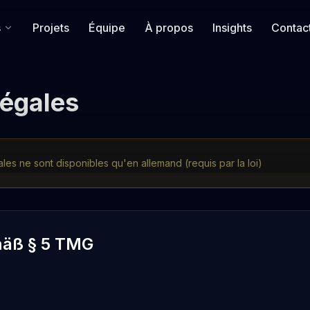
s
Projets
Équipe
À propos
Insights
Contac
égales
ales ne sont disponibles qu'en allemand (requis par la loi)
äß § 5 TMG