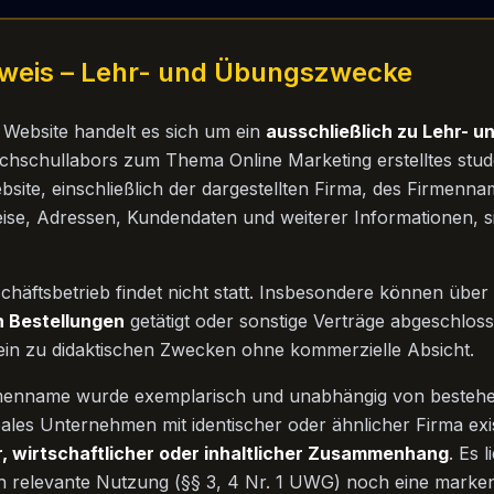
nweis – Lehr- und Übungszwecke
 Website handelt es sich um ein
ausschließlich zu Lehr-
hschullabors zum Thema Online Marketing erstelltes stude
ebsite, einschließlich der dargestellten Firma, des Firmenn
eise, Adressen, Kundendaten und weiterer Informationen, 
schäftsbetrieb findet nicht statt. Insbesondere können über
n Bestellungen
getätigt oder sonstige Verträge abgeschlos
rein zu didaktischen Zwecken ohne kommerzielle Absicht.
menname wurde exemplarisch und unabhängig von beste
reales Unternehmen mit identischer oder ähnlicher Firma exi
er, wirtschaftlicher oder inhaltlicher Zusammenhang
. Es 
h relevante Nutzung (§§ 3, 4 Nr. 1 UWG) noch eine mark