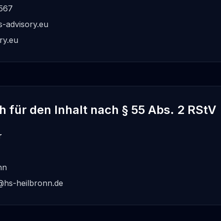
4567
s-advisory.eu
ry.eu
h für den Inhalt nach § 55 Abs. 2 RStV
r
nn
@hs-heilbronn.de