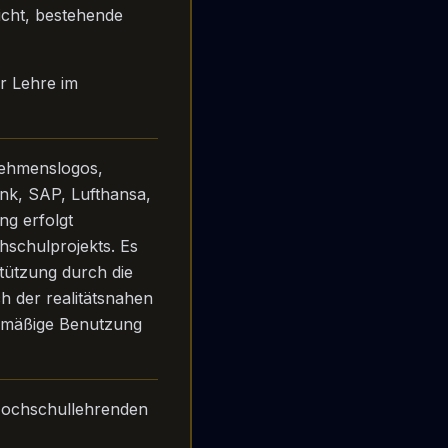
icht, bestehende
er Lehre im
nehmenslogos,
k, SAP, Lufthansa,
ng erfolgt
hschulprojekts. Es
stützung durch die
h der realitätsnahen
enmäßige Benutzung
 Hochschullehrenden