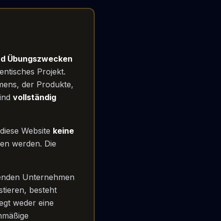
 und Übungszwecken
ntisches Projekt.
amens, der Produkte,
sind
vollständig
 diese Website
keine
sen werden. Die
henden Unternehmen
stieren, besteht
liegt weder eine
enmäßige