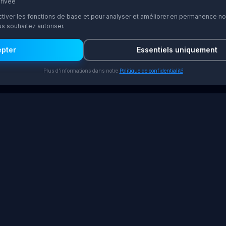
privée
ctiver les fonctions de base et pour analyser et améliorer en permanence n
s souhaitez autoriser.
epter
Essentiels uniquement
Plus d'informations dans notre
Politique de confidentialité
s
Entreprise
pénétration
À propos