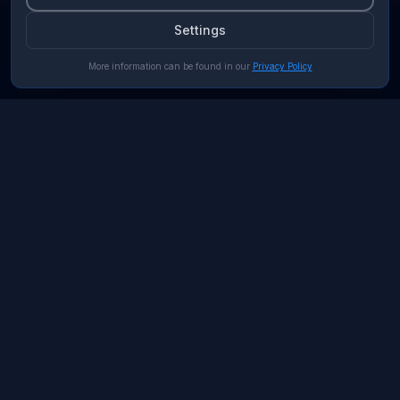
Settings
More information can be found in our
Privacy Policy
ATLAS Advisory
Premium cybersecurity consulting from Brussels. We protect
critical infrastructure and corporate data with cutting-edge
security solutions.
Services